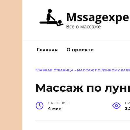
Перейти
к
содержанию
Главная
О проекте
ГЛАВНАЯ СТРАНИЦА
»
МАССАЖ ПО ЛУННОМУ КАЛ
Массаж по лун
НА ЧТЕНИЕ
П
4 мин
3.