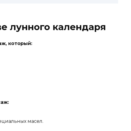
ве лунного календаря
ж, который:
аж:
циальных масел.